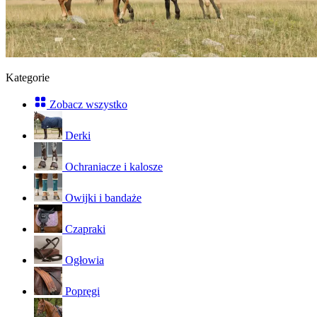
Kategorie
Zobacz wszystko
Derki
Ochraniacze i kalosze
Owijki i bandaże
Czapraki
Ogłowia
Popręgi