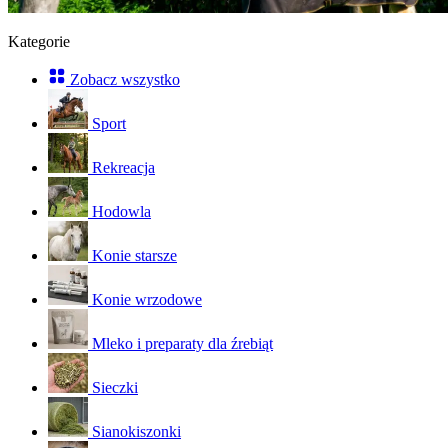
Kategorie
Zobacz wszystko
Sport
Rekreacja
Hodowla
Konie starsze
Konie wrzodowe
Mleko i preparaty dla źrebiąt
Sieczki
Sianokiszonki