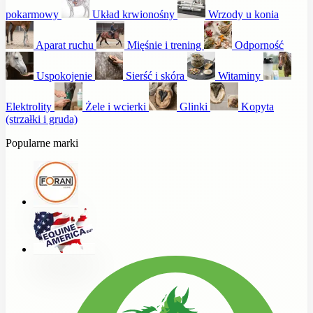
pokarmowy
Układ krwionośny
Wrzody u konia
Aparat ruchu
Mięśnie i trening
Odporność
Uspokojenie
Sierść i skóra
Witaminy
Elektrolity
Żele i wcierki
Glinki
Kopyta
(strzałki i gruda)
Popularne marki