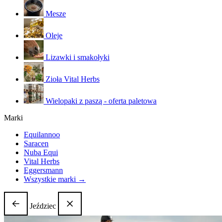
Mesze
Oleje
Lizawki i smakołyki
Zioła Vital Herbs
Wielopaki z paszą - oferta paletowa
Marki
Equilannoo
Saracen
Nuba Equi
Vital Herbs
Eggersmann
Wszystkie marki →
Jeździec