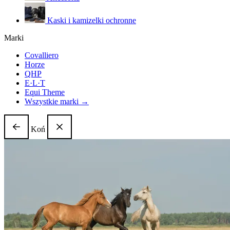
Kaski i kamizelki ochronne
Marki
Covalliero
Horze
QHP
E·L·T
Equi Theme
Wszystkie marki →
Koń