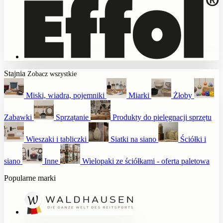
Stajnia
Zobacz wszystkie
Miski, wiadra, pojemniki
Miarki
Żłoby
Zabawki
Sprzątanie
Produkty do pielęgnacji sprzętu
Wieszaki i tabliczki
Siatki na siano
Ściółki i
siano
Inne
Wielopaki ze ściółkami - oferta paletowa
Popularne marki