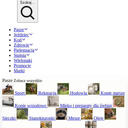
Szukaj…
Pasze
Jeździec
Koń
Zdrowie
Pielęgnacja
Stajnia
Wielopaki
Promocje
Marki
Pasze
Zobacz wszystkie
Sport
Rekreacja
Hodowla
Konie starsze
Konie wrzodowe
Mleko i preparaty dla źrebiąt
Sieczki
Sianokiszonki
Mesze
Oleje