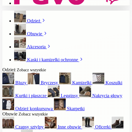
Odzież
Obuwie
Akcesoria
Kaski i kamizelki ochronne
Odzież
Zobacz wszystkie
Bluzy
Bryczesy
Kamizelki
Koszulki
Kurtki i płaszcze
Legginsy
Nakrycia głowy
Odzież konkursowa
Skarpetki
Obuwie
Zobacz wszystkie
Czapsy sztylpy
Inne obuwie
Oficerki