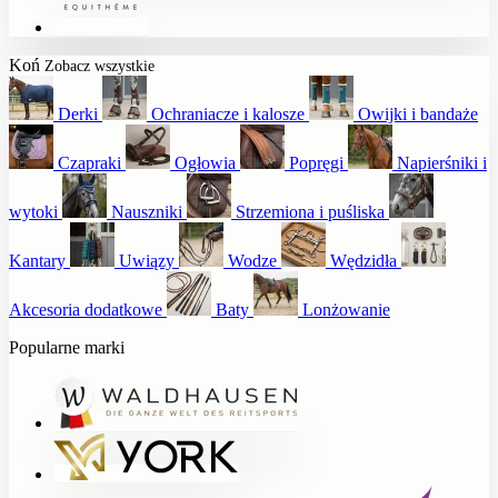
Koń
Zobacz wszystkie
Derki
Ochraniacze i kalosze
Owijki i bandaże
Czapraki
Ogłowia
Popręgi
Napierśniki i
wytoki
Nauszniki
Strzemiona i puśliska
Kantary
Uwiązy
Wodze
Wędzidła
Akcesoria dodatkowe
Baty
Lonżowanie
Popularne marki