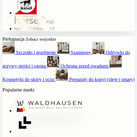
Pielęgnacja
Zobacz wszystkie
Szczotki i grzebienie
Szampony
Odżywki do
grzywy sierści i ogona
Ochrona przed owadami
Kosmetyki do skóry i oczu
Preparaty do kopyt (oleje i smary)
Popularne marki