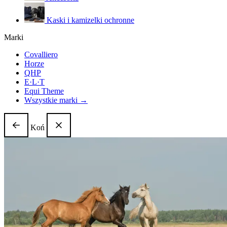
Kaski i kamizelki ochronne
Marki
Covalliero
Horze
QHP
E·L·T
Equi Theme
Wszystkie marki →
Koń