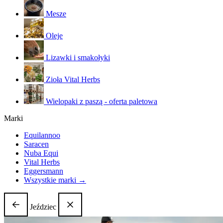
Mesze
Oleje
Lizawki i smakołyki
Zioła Vital Herbs
Wielopaki z paszą - oferta paletowa
Marki
Equilannoo
Saracen
Nuba Equi
Vital Herbs
Eggersmann
Wszystkie marki →
Jeździec