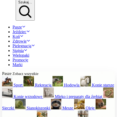
Szukaj…
Pasze
Jeździec
Koń
Zdrowie
Pielęgnacja
Stajnia
Wielopaki
Promocje
Marki
Pasze
Zobacz wszystkie
Sport
Rekreacja
Hodowla
Konie starsze
Konie wrzodowe
Mleko i preparaty dla źrebiąt
Sieczki
Sianokiszonki
Mesze
Oleje