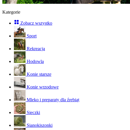
Kategorie
Zobacz wszystko
Sport
Rekreacja
Hodowla
Konie starsze
Konie wrzodowe
Mleko i preparaty dla źrebiąt
Sieczki
Sianokiszonki