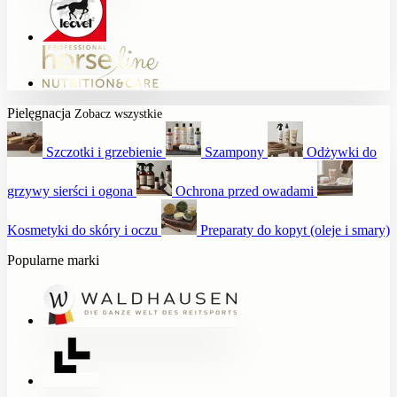
Pielęgnacja
Zobacz wszystkie
Szczotki i grzebienie
Szampony
Odżywki do
grzywy sierści i ogona
Ochrona przed owadami
Kosmetyki do skóry i oczu
Preparaty do kopyt (oleje i smary)
Popularne marki