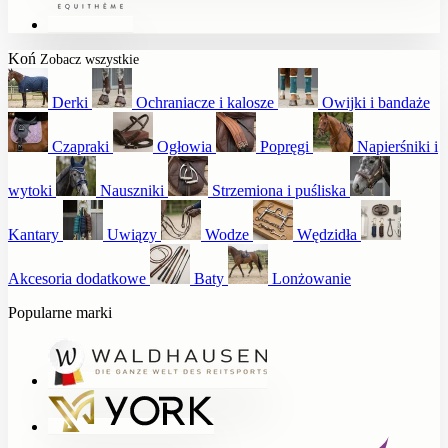
Koń
Zobacz wszystkie
Derki
Ochraniacze i kalosze
Owijki i bandaże
Czapraki
Ogłowia
Popręgi
Napierśniki i
wytoki
Nauszniki
Strzemiona i puśliska
Kantary
Uwiązy
Wodze
Wędzidła
Akcesoria dodatkowe
Baty
Lonżowanie
Popularne marki