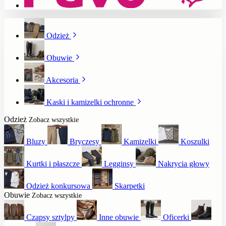
Odzież
Obuwie
Akcesoria
Kaski i kamizelki ochronne
Odzież
Zobacz wszystkie
Bluzy
Bryczesy
Kamizelki
Koszulki
Kurtki i płaszcze
Legginsy
Nakrycia głowy
Odzież konkursowa
Skarpetki
Obuwie
Zobacz wszystkie
Czapsy sztylpy
Inne obuwie
Oficerki