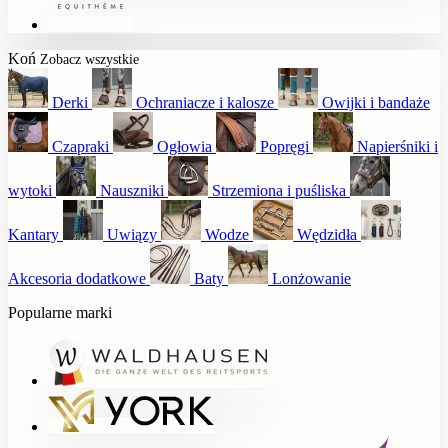
Koń
Zobacz wszystkie
Derki
Ochraniacze i kalosze
Owijki i bandaże
Czapraki
Ogłowia
Popręgi
Napierśniki i
wytoki
Nauszniki
Strzemiona i puśliska
Kantary
Uwiązy
Wodze
Wędzidła
Akcesoria dodatkowe
Baty
Lonżowanie
Popularne marki