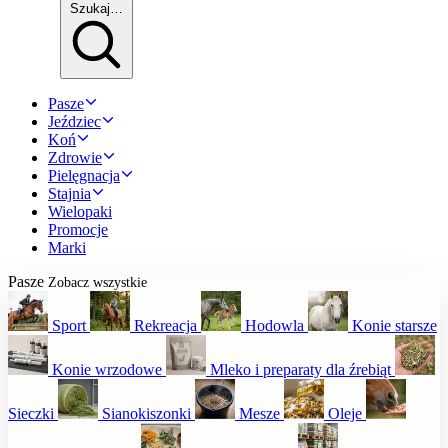
Szukaj…
Pasze
Jeździec
Koń
Zdrowie
Pielęgnacja
Stajnia
Wielopaki
Promocje
Marki
Pasze
Zobacz wszystkie
Sport
Rekreacja
Hodowla
Konie starsze
Konie wrzodowe
Mleko i preparaty dla źrebiąt
Sieczki
Sianokiszonki
Mesze
Oleje