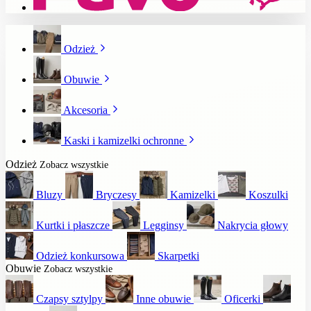
Odzież
Obuwie
Akcesoria
Kaski i kamizelki ochronne
Odzież
Zobacz wszystkie
Bluzy
Bryczesy
Kamizelki
Koszulki
Kurtki i płaszcze
Legginsy
Nakrycia głowy
Odzież konkursowa
Skarpetki
Obuwie
Zobacz wszystkie
Czapsy sztylpy
Inne obuwie
Oficerki