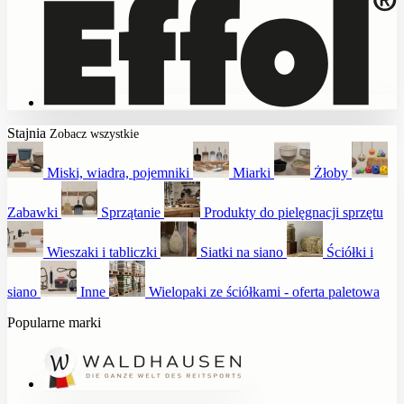
Stajnia
Zobacz wszystkie
Miski, wiadra, pojemniki
Miarki
Żłoby
Zabawki
Sprzątanie
Produkty do pielęgnacji sprzętu
Wieszaki i tabliczki
Siatki na siano
Ściółki i
siano
Inne
Wielopaki ze ściółkami - oferta paletowa
Popularne marki