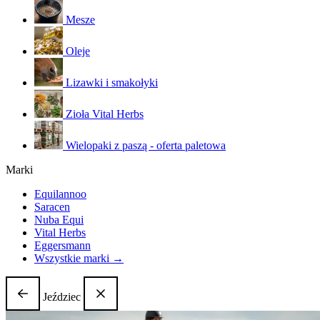
Mesze
Oleje
Lizawki i smakołyki
Zioła Vital Herbs
Wielopaki z paszą - oferta paletowa
Marki
Equilannoo
Saracen
Nuba Equi
Vital Herbs
Eggersmann
Wszystkie marki →
Jeździec