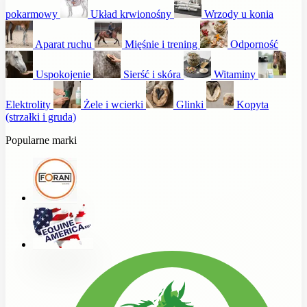
pokarmowy
Układ krwionośny
Wrzody u konia
Aparat ruchu
Mięśnie i trening
Odporność
Uspokojenie
Sierść i skóra
Witaminy
Elektrolity
Żele i wcierki
Glinki
Kopyta
(strzałki i gruda)
Popularne marki