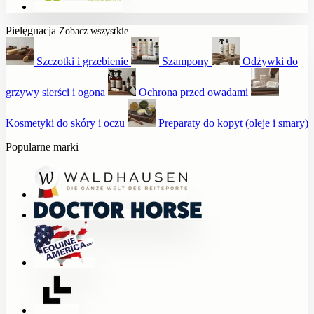
Pielęgnacja
Zobacz wszystkie
Szczotki i grzebienie
Szampony
Odżywki do
grzywy sierści i ogona
Ochrona przed owadami
Kosmetyki do skóry i oczu
Preparaty do kopyt (oleje i smary)
Popularne marki