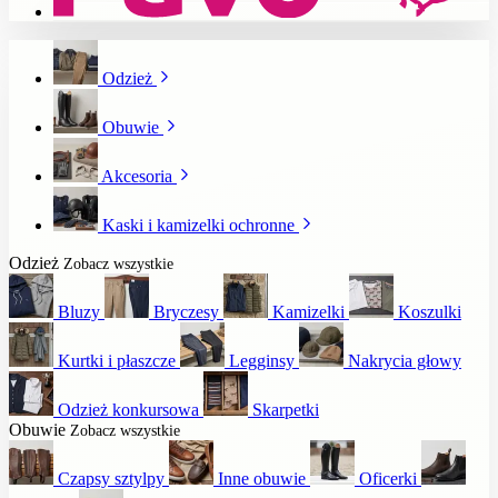
Odzież
Obuwie
Akcesoria
Kaski i kamizelki ochronne
Odzież
Zobacz wszystkie
Bluzy
Bryczesy
Kamizelki
Koszulki
Kurtki i płaszcze
Legginsy
Nakrycia głowy
Odzież konkursowa
Skarpetki
Obuwie
Zobacz wszystkie
Czapsy sztylpy
Inne obuwie
Oficerki