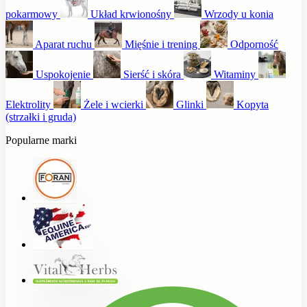
pokarmowy
Układ krwionośny
Wrzody u konia
Aparat ruchu
Mięśnie i trening
Odporność
Uspokojenie
Sierść i skóra
Witaminy
Elektrolity
Żele i wcierki
Glinki
Kopyta
(strzałki i gruda)
Popularne marki