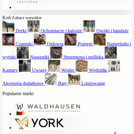
Koń
Zobacz wszystkie
Derki
Ochraniacze i kalosze
Owijki i bandaże
Czapraki
Ogłowia
Popręgi
Napierśniki i
wytoki
Nauszniki
Strzemiona i puśliska
Kantary
Uwiązy
Wodze
Wędzidła
Akcesoria dodatkowe
Baty
Lonżowanie
Popularne marki