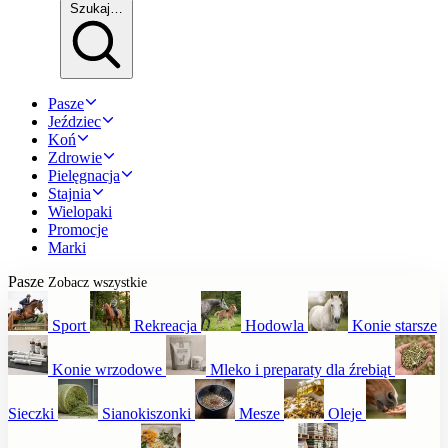
Szukaj…
Pasze
Jeździec
Koń
Zdrowie
Pielęgnacja
Stajnia
Wielopaki
Promocje
Marki
Pasze
Zobacz wszystkie
Sport
Rekreacja
Hodowla
Konie starsze
Konie wrzodowe
Mleko i preparaty dla źrebiąt
Sieczki
Sianokiszonki
Mesze
Oleje