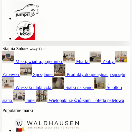
Stajnia
Zobacz wszystkie
Miski, wiadra, pojemniki
Miarki
Żłoby
Zabawki
Sprzątanie
Produkty do pielęgnacji sprzętu
Wieszaki i tabliczki
Siatki na siano
Ściółki i
siano
Inne
Wielopaki ze ściółkami - oferta paletowa
Popularne marki