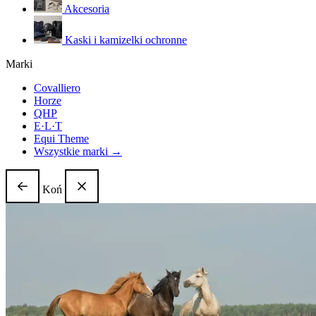
Akcesoria
Kaski i kamizelki ochronne
Marki
Covalliero
Horze
QHP
E·L·T
Equi Theme
Wszystkie marki →
Koń