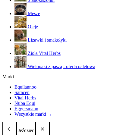
Sianokiszonki
Mesze
Oleje
Lizawki i smakołyki
Zioła Vital Herbs
Wielopaki z paszą - oferta paletowa
Marki
Equilannoo
Saracen
Vital Herbs
Nuba Equi
Eggersmann
Wszystkie marki →
Jeździec