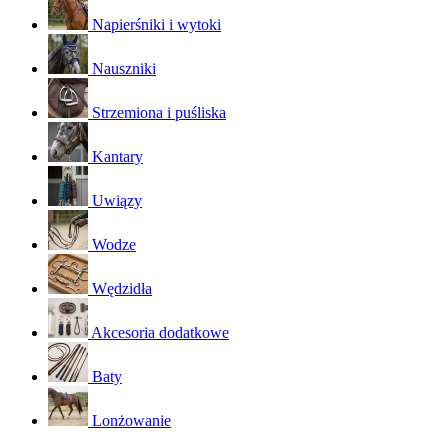
Napierśniki i wytoki
Nauszniki
Strzemiona i puśliska
Kantary
Uwiązy
Wodze
Wędzidła
Akcesoria dodatkowe
Baty
Lonżowanie