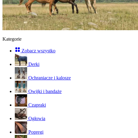
Kategorie
Zobacz wszystko
Derki
Ochraniacze i kalosze
Owijki i bandaże
Czapraki
Ogłowia
Popręgi