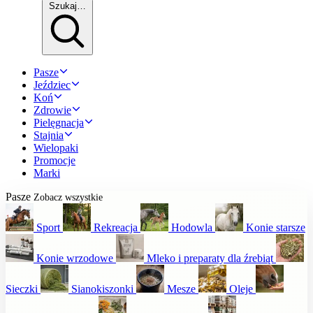
Szukaj…
Pasze
Jeździec
Koń
Zdrowie
Pielęgnacja
Stajnia
Wielopaki
Promocje
Marki
Pasze
Zobacz wszystkie
Sport
Rekreacja
Hodowla
Konie starsze
Konie wrzodowe
Mleko i preparaty dla źrebiąt
Sieczki
Sianokiszonki
Mesze
Oleje