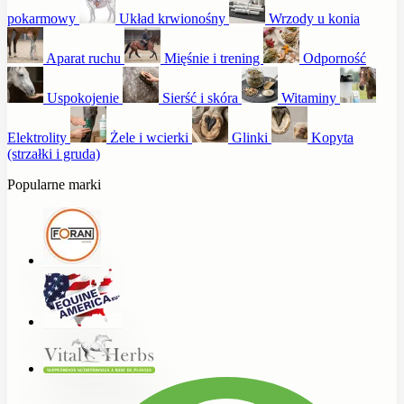
pokarmowy
Układ krwionośny
Wrzody u konia
Aparat ruchu
Mięśnie i trening
Odporność
Uspokojenie
Sierść i skóra
Witaminy
Elektrolity
Żele i wcierki
Glinki
Kopyta
(strzałki i gruda)
Popularne marki