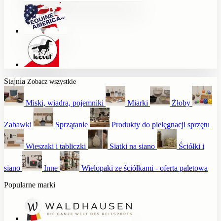
Stajnia
Zobacz wszystkie
Miski, wiadra, pojemniki
Miarki
Żłoby
Zabawki
Sprzątanie
Produkty do pielęgnacji sprzętu
Wieszaki i tabliczki
Siatki na siano
Ściółki i
siano
Inne
Wielopaki ze ściółkami - oferta paletowa
Popularne marki