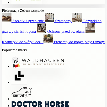
Pielęgnacja
Zobacz wszystkie
Szczotki i grzebienie
Szampony
Odżywki do
grzywy sierści i ogona
Ochrona przed owadami
Kosmetyki do skóry i oczu
Preparaty do kopyt (oleje i smary)
Popularne marki