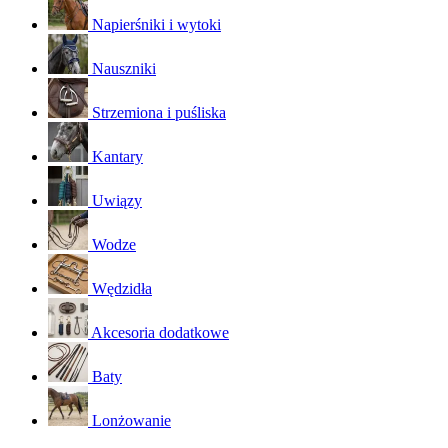
Napierśniki i wytoki
Nauszniki
Strzemiona i puśliska
Kantary
Uwiązy
Wodze
Wędzidła
Akcesoria dodatkowe
Baty
Lonżowanie