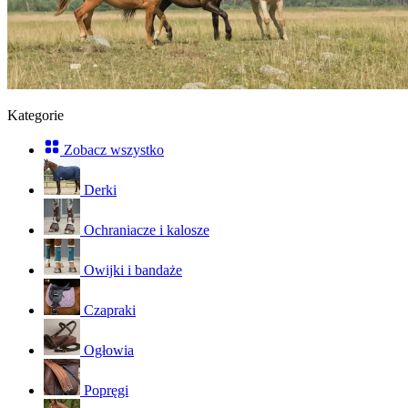
Kategorie
Zobacz wszystko
Derki
Ochraniacze i kalosze
Owijki i bandaże
Czapraki
Ogłowia
Popręgi