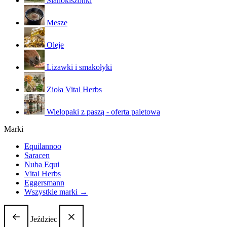
Sianokiszonki
Mesze
Oleje
Lizawki i smakołyki
Zioła Vital Herbs
Wielopaki z paszą - oferta paletowa
Marki
Equilannoo
Saracen
Nuba Equi
Vital Herbs
Eggersmann
Wszystkie marki →
Jeździec