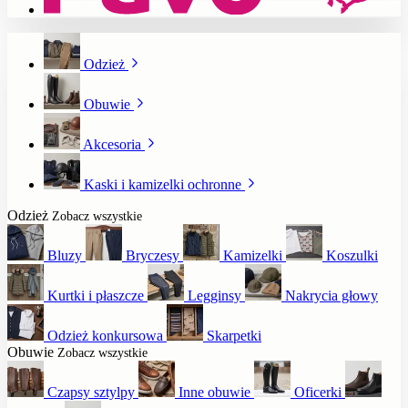
Odzież
Obuwie
Akcesoria
Kaski i kamizelki ochronne
Odzież
Zobacz wszystkie
Bluzy
Bryczesy
Kamizelki
Koszulki
Kurtki i płaszcze
Legginsy
Nakrycia głowy
Odzież konkursowa
Skarpetki
Obuwie
Zobacz wszystkie
Czapsy sztylpy
Inne obuwie
Oficerki