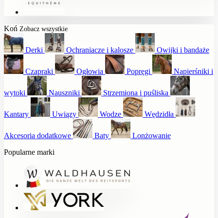
Koń
Zobacz wszystkie
Derki
Ochraniacze i kalosze
Owijki i bandaże
Czapraki
Ogłowia
Popręgi
Napierśniki i
wytoki
Nauszniki
Strzemiona i puśliska
Kantary
Uwiązy
Wodze
Wędzidła
Akcesoria dodatkowe
Baty
Lonżowanie
Popularne marki