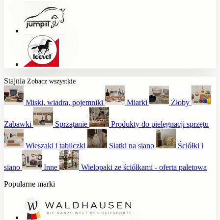
Stajnia
Zobacz wszystkie
Miski, wiadra, pojemniki
Miarki
Żłoby
Zabawki
Sprzątanie
Produkty do pielęgnacji sprzętu
Wieszaki i tabliczki
Siatki na siano
Ściółki i
siano
Inne
Wielopaki ze ściółkami - oferta paletowa
Popularne marki