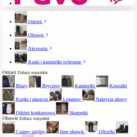
Odzież
Obuwie
Akcesoria
Kaski i kamizelki ochronne
Odzież
Zobacz wszystkie
Bluzy
Bryczesy
Kamizelki
Koszulki
Kurtki i płaszcze
Legginsy
Nakrycia głowy
Odzież konkursowa
Skarpetki
Obuwie
Zobacz wszystkie
Czapsy sztylpy
Inne obuwie
Oficerki