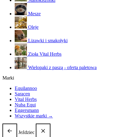
Sianokiszonki
Mesze
Oleje
Lizawki i smakołyki
Zioła Vital Herbs
Wielopaki z paszą - oferta paletowa
Marki
Equilannoo
Saracen
Vital Herbs
Nuba Equi
Eggersmann
Wszystkie marki →
Jeździec