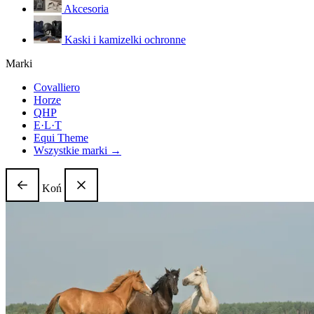
Akcesoria
Kaski i kamizelki ochronne
Marki
Covalliero
Horze
QHP
E·L·T
Equi Theme
Wszystkie marki →
Koń