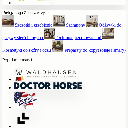
Pielęgnacja
Zobacz wszystkie
Szczotki i grzebienie
Szampony
Odżywki do
grzywy sierści i ogona
Ochrona przed owadami
Kosmetyki do skóry i oczu
Preparaty do kopyt (oleje i smary)
Popularne marki