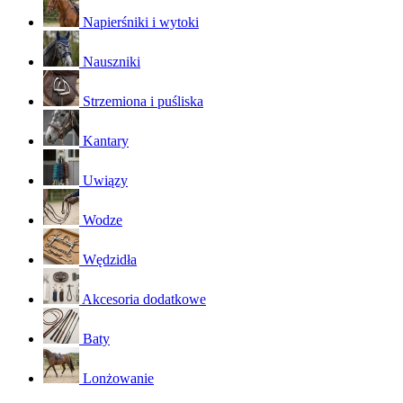
Napierśniki i wytoki
Nauszniki
Strzemiona i puśliska
Kantary
Uwiązy
Wodze
Wędzidła
Akcesoria dodatkowe
Baty
Lonżowanie