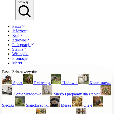
Szukaj…
Pasze
Jeździec
Koń
Zdrowie
Pielęgnacja
Stajnia
Wielopaki
Promocje
Marki
Pasze
Zobacz wszystkie
Sport
Rekreacja
Hodowla
Konie starsze
Konie wrzodowe
Mleko i preparaty dla źrebiąt
Sieczki
Sianokiszonki
Mesze
Oleje