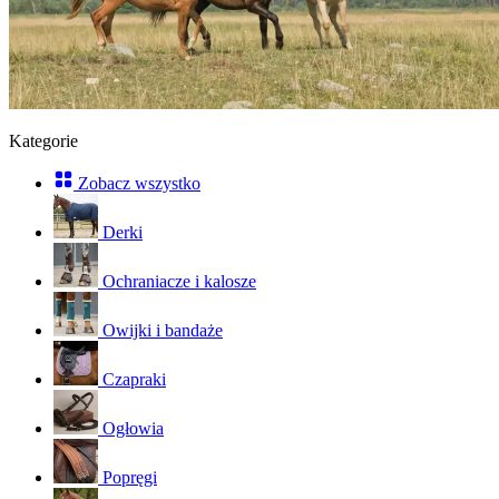
Kategorie
Zobacz wszystko
Derki
Ochraniacze i kalosze
Owijki i bandaże
Czapraki
Ogłowia
Popręgi