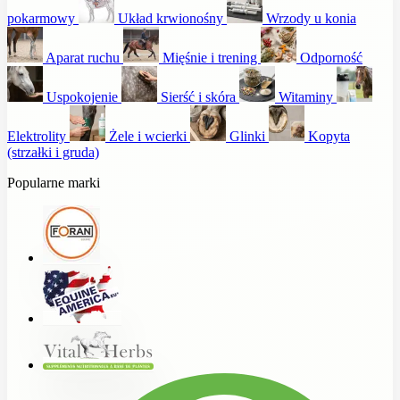
pokarmowy
Układ krwionośny
Wrzody u konia
Aparat ruchu
Mięśnie i trening
Odporność
Uspokojenie
Sierść i skóra
Witaminy
Elektrolity
Żele i wcierki
Glinki
Kopyta
(strzałki i gruda)
Popularne marki