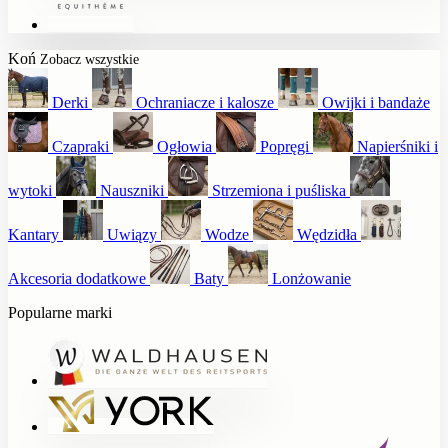
Koń
Zobacz wszystkie
Derki
Ochraniacze i kalosze
Owijki i bandaże
Czapraki
Ogłowia
Popręgi
Napierśniki i
wytoki
Nauszniki
Strzemiona i puśliska
Kantary
Uwiązy
Wodze
Wędzidła
Akcesoria dodatkowe
Baty
Lonżowanie
Popularne marki