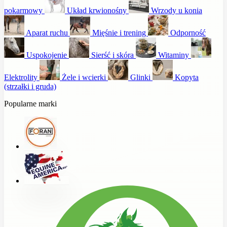
pokarmowy
Układ krwionośny
Wrzody u konia
Aparat ruchu
Mięśnie i trening
Odporność
Uspokojenie
Sierść i skóra
Witaminy
Elektrolity
Żele i wcierki
Glinki
Kopyta
(strzałki i gruda)
Popularne marki