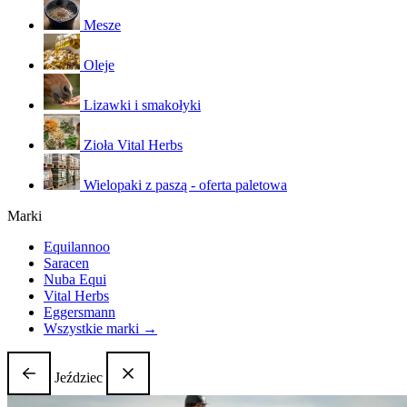
Mesze
Oleje
Lizawki i smakołyki
Zioła Vital Herbs
Wielopaki z paszą - oferta paletowa
Marki
Equilannoo
Saracen
Nuba Equi
Vital Herbs
Eggersmann
Wszystkie marki →
Jeździec