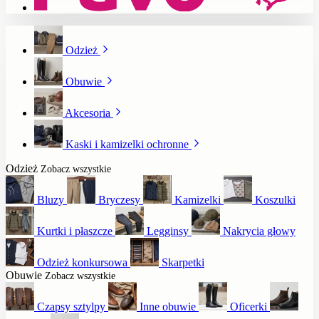
Odzież
Obuwie
Akcesoria
Kaski i kamizelki ochronne
Odzież
Zobacz wszystkie
Bluzy
Bryczesy
Kamizelki
Koszulki
Kurtki i płaszcze
Legginsy
Nakrycia głowy
Odzież konkursowa
Skarpetki
Obuwie
Zobacz wszystkie
Czapsy sztylpy
Inne obuwie
Oficerki