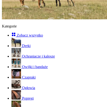
Kategorie
Zobacz wszystko
Derki
Ochraniacze i kalosze
Owijki i bandaże
Czapraki
Ogłowia
Popręgi