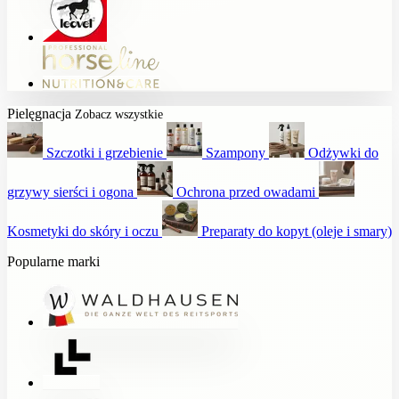
Pielęgnacja
Zobacz wszystkie
Szczotki i grzebienie
Szampony
Odżywki do
grzywy sierści i ogona
Ochrona przed owadami
Kosmetyki do skóry i oczu
Preparaty do kopyt (oleje i smary)
Popularne marki