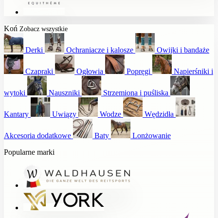
Koń
Zobacz wszystkie
Derki
Ochraniacze i kalosze
Owijki i bandaże
Czapraki
Ogłowia
Popręgi
Napierśniki i
wytoki
Nauszniki
Strzemiona i puśliska
Kantary
Uwiązy
Wodze
Wędzidła
Akcesoria dodatkowe
Baty
Lonżowanie
Popularne marki