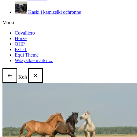
Kaski i kamizelki ochronne
Marki
Covalliero
Horze
QHP
E·L·T
Equi Theme
Wszystkie marki →
Koń