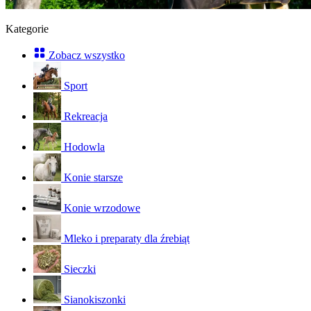
Kategorie
Zobacz wszystko
Sport
Rekreacja
Hodowla
Konie starsze
Konie wrzodowe
Mleko i preparaty dla źrebiąt
Sieczki
Sianokiszonki