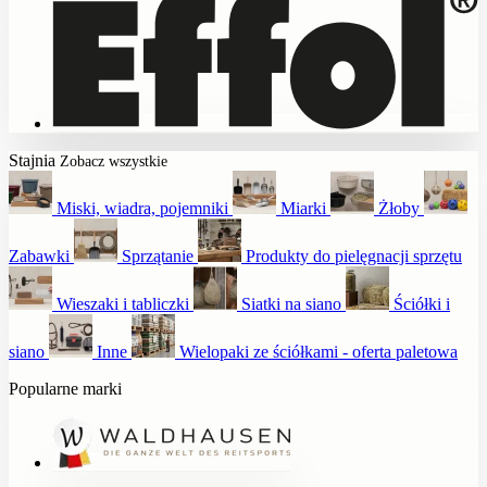
Stajnia
Zobacz wszystkie
Miski, wiadra, pojemniki
Miarki
Żłoby
Zabawki
Sprzątanie
Produkty do pielęgnacji sprzętu
Wieszaki i tabliczki
Siatki na siano
Ściółki i
siano
Inne
Wielopaki ze ściółkami - oferta paletowa
Popularne marki