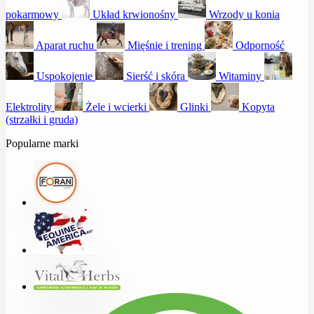
pokarmowy
Układ krwionośny
Wrzody u konia
Aparat ruchu
Mięśnie i trening
Odporność
Uspokojenie
Sierść i skóra
Witaminy
Elektrolity
Żele i wcierki
Glinki
Kopyta
(strzałki i gruda)
Popularne marki