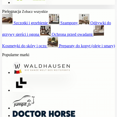
Pielęgnacja
Zobacz wszystkie
Szczotki i grzebienie
Szampony
Odżywki do
grzywy sierści i ogona
Ochrona przed owadami
Kosmetyki do skóry i oczu
Preparaty do kopyt (oleje i smary)
Popularne marki