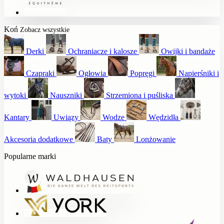
Koń
Zobacz wszystkie
Derki
Ochraniacze i kalosze
Owijki i bandaże
Czapraki
Ogłowia
Popręgi
Napierśniki i
wytoki
Nauszniki
Strzemiona i puśliska
Kantary
Uwiązy
Wodze
Wędzidła
Akcesoria dodatkowe
Baty
Lonżowanie
Popularne marki