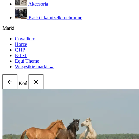
Akcesoria
Kaski i kamizelki ochronne
Marki
Covalliero
Horze
QHP
E·L·T
Equi Theme
Wszystkie marki →
Koń