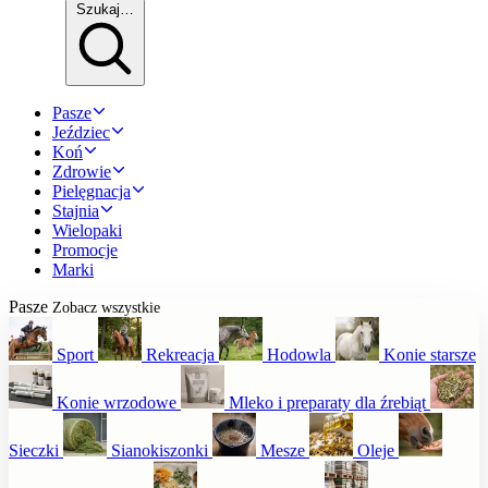
Szukaj…
Pasze
Jeździec
Koń
Zdrowie
Pielęgnacja
Stajnia
Wielopaki
Promocje
Marki
Pasze
Zobacz wszystkie
Sport
Rekreacja
Hodowla
Konie starsze
Konie wrzodowe
Mleko i preparaty dla źrebiąt
Sieczki
Sianokiszonki
Mesze
Oleje