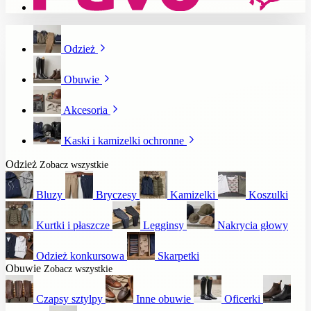
Odzież
Obuwie
Akcesoria
Kaski i kamizelki ochronne
Odzież
Zobacz wszystkie
Bluzy
Bryczesy
Kamizelki
Koszulki
Kurtki i płaszcze
Legginsy
Nakrycia głowy
Odzież konkursowa
Skarpetki
Obuwie
Zobacz wszystkie
Czapsy sztylpy
Inne obuwie
Oficerki