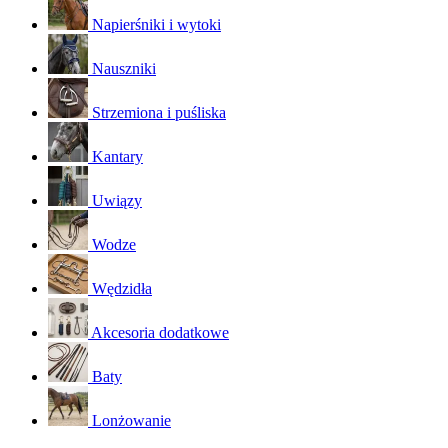
Napierśniki i wytoki
Nauszniki
Strzemiona i puśliska
Kantary
Uwiązy
Wodze
Wędzidła
Akcesoria dodatkowe
Baty
Lonżowanie