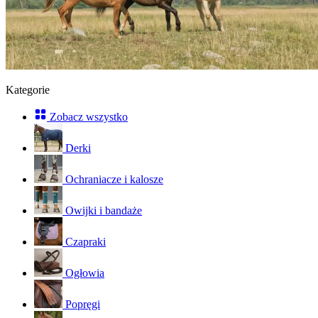
Kategorie
Zobacz wszystko
Derki
Ochraniacze i kalosze
Owijki i bandaże
Czapraki
Ogłowia
Popręgi