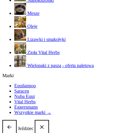
Sianokiszonki
Mesze
Oleje
Lizawki i smakołyki
Zioła Vital Herbs
Wielopaki z paszą - oferta paletowa
Marki
Equilannoo
Saracen
Nuba Equi
Vital Herbs
Eggersmann
Wszystkie marki →
Jeździec