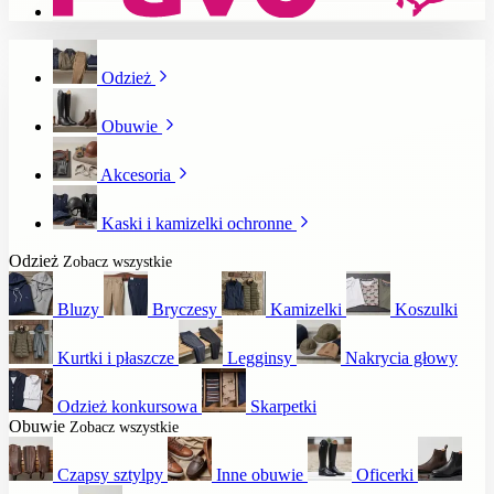
Odzież
Obuwie
Akcesoria
Kaski i kamizelki ochronne
Odzież
Zobacz wszystkie
Bluzy
Bryczesy
Kamizelki
Koszulki
Kurtki i płaszcze
Legginsy
Nakrycia głowy
Odzież konkursowa
Skarpetki
Obuwie
Zobacz wszystkie
Czapsy sztylpy
Inne obuwie
Oficerki