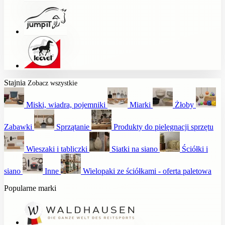
Stajnia
Zobacz wszystkie
Miski, wiadra, pojemniki
Miarki
Żłoby
Zabawki
Sprzątanie
Produkty do pielęgnacji sprzętu
Wieszaki i tabliczki
Siatki na siano
Ściółki i
siano
Inne
Wielopaki ze ściółkami - oferta paletowa
Popularne marki