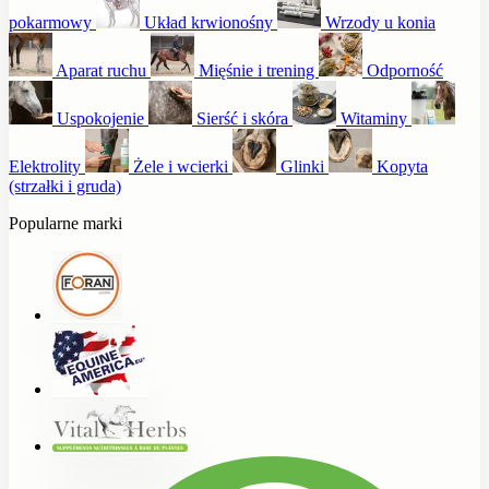
pokarmowy
Układ krwionośny
Wrzody u konia
Aparat ruchu
Mięśnie i trening
Odporność
Uspokojenie
Sierść i skóra
Witaminy
Elektrolity
Żele i wcierki
Glinki
Kopyta
(strzałki i gruda)
Popularne marki