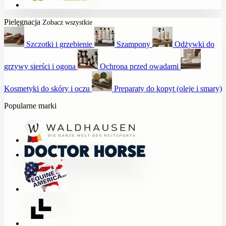
Pielęgnacja
Zobacz wszystkie
Szczotki i grzebienie
Szampony
Odżywki do
grzywy sierści i ogona
Ochrona przed owadami
Kosmetyki do skóry i oczu
Preparaty do kopyt (oleje i smary)
Popularne marki