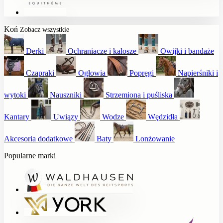
Koń
Zobacz wszystkie
Derki
Ochraniacze i kalosze
Owijki i bandaże
Czapraki
Ogłowia
Popręgi
Napierśniki i
wytoki
Nauszniki
Strzemiona i puśliska
Kantary
Uwiązy
Wodze
Wędzidła
Akcesoria dodatkowe
Baty
Lonżowanie
Popularne marki