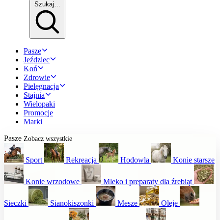
Szukaj…
Pasze
Jeździec
Koń
Zdrowie
Pielęgnacja
Stajnia
Wielopaki
Promocje
Marki
Pasze
Zobacz wszystkie
Sport
Rekreacja
Hodowla
Konie starsze
Konie wrzodowe
Mleko i preparaty dla źrebiąt
Sieczki
Sianokiszonki
Mesze
Oleje