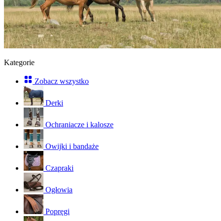
Kategorie
Zobacz wszystko
Derki
Ochraniacze i kalosze
Owijki i bandaże
Czapraki
Ogłowia
Popręgi