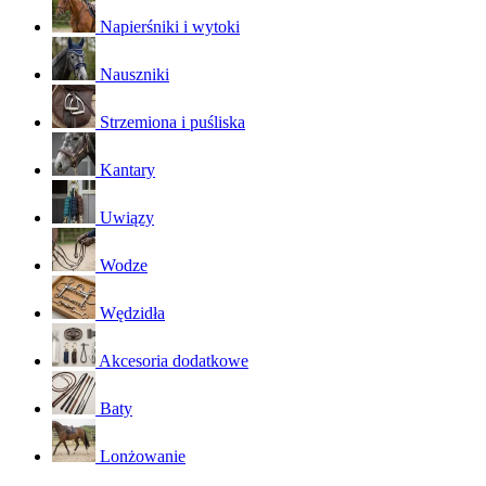
Napierśniki i wytoki
Nauszniki
Strzemiona i puśliska
Kantary
Uwiązy
Wodze
Wędzidła
Akcesoria dodatkowe
Baty
Lonżowanie