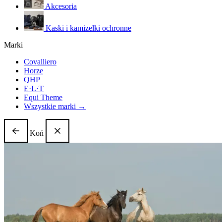
Akcesoria
Kaski i kamizelki ochronne
Marki
Covalliero
Horze
QHP
E·L·T
Equi Theme
Wszystkie marki →
Koń