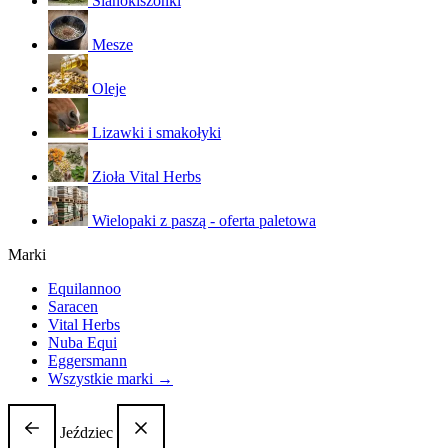
Sianokiszonki
Mesze
Oleje
Lizawki i smakołyki
Zioła Vital Herbs
Wielopaki z paszą - oferta paletowa
Marki
Equilannoo
Saracen
Vital Herbs
Nuba Equi
Eggersmann
Wszystkie marki →
Jeździec