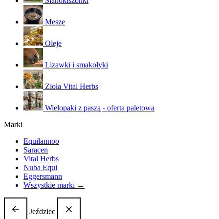
Sianokiszonki
Mesze
Oleje
Lizawki i smakołyki
Zioła Vital Herbs
Wielopaki z paszą - oferta paletowa
Marki
Equilannoo
Saracen
Vital Herbs
Nuba Equi
Eggersmann
Wszystkie marki →
Jeździec