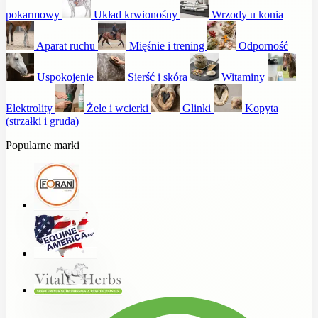
pokarmowy
Układ krwionośny
Wrzody u konia
Aparat ruchu
Mięśnie i trening
Odporność
Uspokojenie
Sierść i skóra
Witaminy
Elektrolity
Żele i wcierki
Glinki
Kopyta
(strzałki i gruda)
Popularne marki