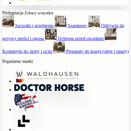
Pielęgnacja
Zobacz wszystkie
Szczotki i grzebienie
Szampony
Odżywki do
grzywy sierści i ogona
Ochrona przed owadami
Kosmetyki do skóry i oczu
Preparaty do kopyt (oleje i smary)
Popularne marki