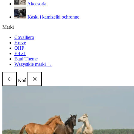
Akcesoria
Kaski i kamizelki ochronne
Marki
Covalliero
Horze
QHP
E·L·T
Equi Theme
Wszystkie marki →
Koń