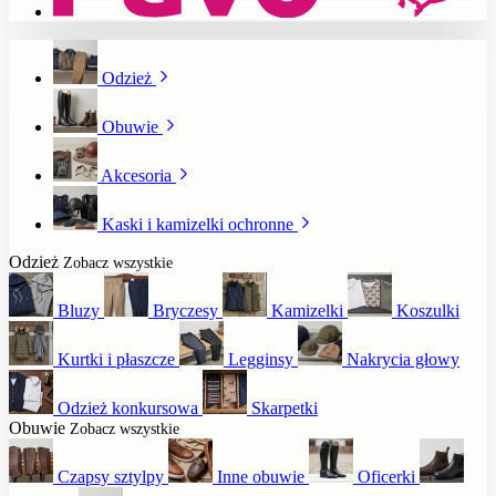
Odzież
Obuwie
Akcesoria
Kaski i kamizelki ochronne
Odzież
Zobacz wszystkie
Bluzy
Bryczesy
Kamizelki
Koszulki
Kurtki i płaszcze
Legginsy
Nakrycia głowy
Odzież konkursowa
Skarpetki
Obuwie
Zobacz wszystkie
Czapsy sztylpy
Inne obuwie
Oficerki