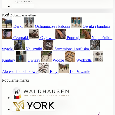
Koń
Zobacz wszystkie
Derki
Ochraniacze i kalosze
Owijki i bandaże
Czapraki
Ogłowia
Popręgi
Napierśniki i
wytoki
Nauszniki
Strzemiona i puśliska
Kantary
Uwiązy
Wodze
Wędzidła
Akcesoria dodatkowe
Baty
Lonżowanie
Popularne marki