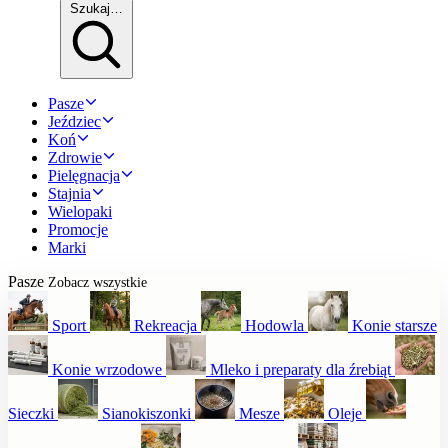
Szukaj…
Pasze
Jeździec
Koń
Zdrowie
Pielęgnacja
Stajnia
Wielopaki
Promocje
Marki
Pasze
Zobacz wszystkie
Sport
Rekreacja
Hodowla
Konie starsze
Konie wrzodowe
Mleko i preparaty dla źrebiąt
Sieczki
Sianokiszonki
Mesze
Oleje