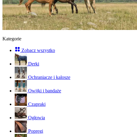
Kategorie
Zobacz wszystko
Derki
Ochraniacze i kalosze
Owijki i bandaże
Czapraki
Ogłowia
Popręgi