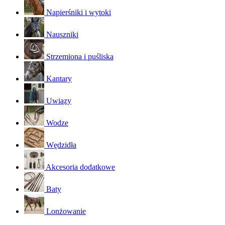
Napierśniki i wytoki
Nauszniki
Strzemiona i puśliska
Kantary
Uwiązy
Wodze
Wędzidła
Akcesoria dodatkowe
Baty
Lonżowanie